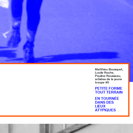
Matthieu Bousquet,
Lucile Roche,
Pauline Rousseau,
artistes de la jeune
troupe #5
PETITE FORME
TOUT TERRAIN
EN TOURNÉE
DANS DES
LIEUX
ATYPIQUES