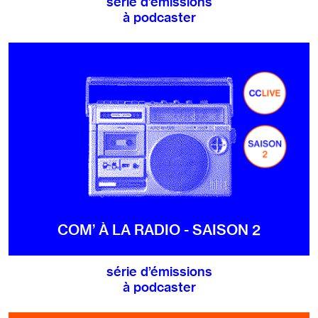
série d’émissions
à podcaster
COM’ À LA RADIO - SAISON 2
série d’émissions
à podcaster