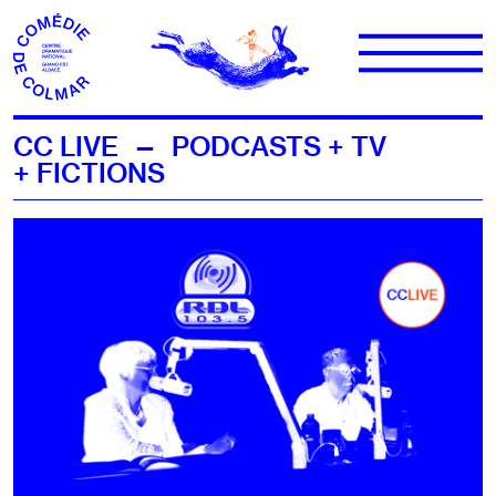
Aller au contenu
CC LIVE — PODCASTS + TV
+ FICTIONS