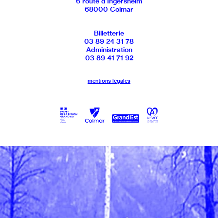
6 route d’Ingersheim
68000 Colmar
Billetterie
03 89 24 31 78
Administration
03 89 41 71 92
mentions légales