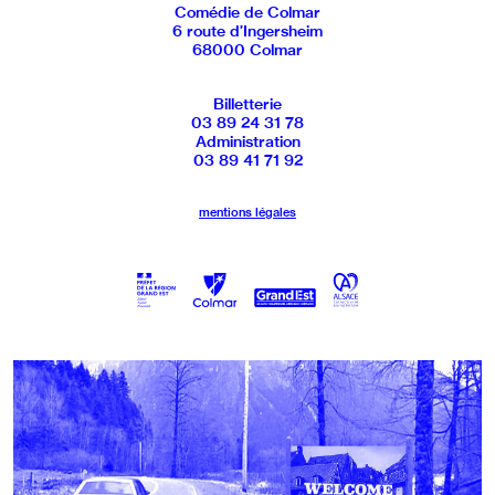
Comédie de Colmar
6 route d’Ingersheim
68000 Colmar
Billetterie
03 89 24 31 78
Administration
03 89 41 71 92
mentions légales