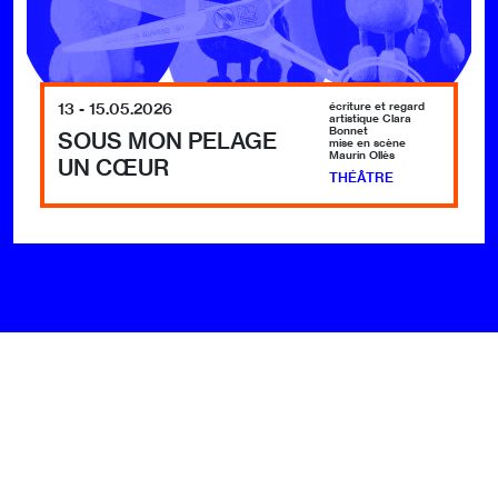
13 - 15.05.2026
écriture et regard
artistique Clara
Bonnet
SOUS MON PELAGE
mise en scène
Maurin Ollès
UN CŒUR
THÉÂTRE