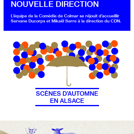
NOUVELLE DIRECTION
L’équipe de la Comédie de Colmar se réjouit d’accueillir
Servane Ducorps et Mikaël Serre à la direction du CDN.
SCÈNES D’AUTOMNE
EN ALSACE