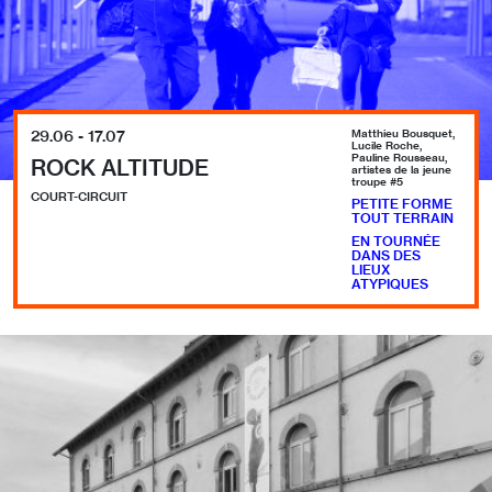
29.06 - 17.07
Matthieu Bousquet,
Lucile Roche,
Pauline Rousseau,
ROCK ALTITUDE
artistes de la jeune
troupe #5
COURT-CIRCUIT
PETITE FORME
TOUT TERRAIN
EN TOURNÉE
DANS DES
LIEUX
ATYPIQUES