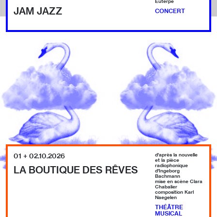
Euterpe
JAM JAZZ
CONCERT
01 + 02.10.2026
d'après la nouvelle
et la pièce
radiophonique
LA BOUTIQUE DES RÊVES
d'Ingeborg
Bachmann
mise en scène Clara
Chabalier
composition Karl
Naegelen
THÉÂTRE
MUSICAL