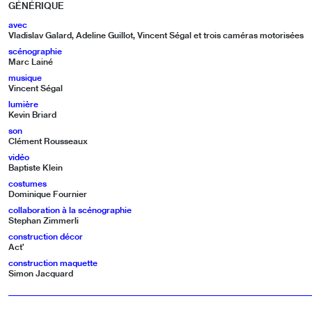
GÉNÉRIQUE
avec
Vladislav Galard, Adeline Guillot, Vincent Ségal et trois caméras motorisées
scénographie
Marc Lainé
musique
Vincent Ségal
lumière
Kevin Briard
son
Clément Rousseaux
vidéo
Baptiste Klein
costumes
Dominique Fournier
collaboration à la scénographie
Stephan Zimmerli
construction décor
Act’
construction maquette
Simon Jacquard