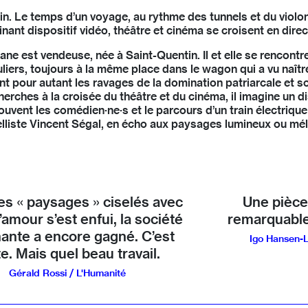
in. Le temps d’un voyage, au rythme des tunnels et du violonc
ant dispositif vidéo, théâtre et cinéma se croisent en direc
liane est vendeuse, née à Saint-Quentin. Il et elle se rencont
guliers, toujours à la même place dans le wagon qui a vu naîtr
t pour autant les ravages de la domination patriarcale et so
ches à la croisée du théâtre et du cinéma, il imagine un disp
ouvent les comédien·ne·s et le parcours d’un train électrique
ncelliste Vincent Ségal, en écho aux paysages lumineux ou 
s « paysages » ciselés avec
Une pièce 
l’amour s’est enfui, la société
remarquable
ante a encore gagné. C’est
Igo Hansen-L
te. Mais quel beau travail.
Gérald Rossi / L'Humanité