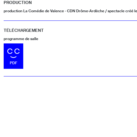
PRODUCTION
production La Comédie de Valence - CDN Drôme-Ardèche / spectacle créé le 21
TÉLÉCHARGEMENT
programme de salle
TÉLÉCHARGER LE FICHIER
PDF