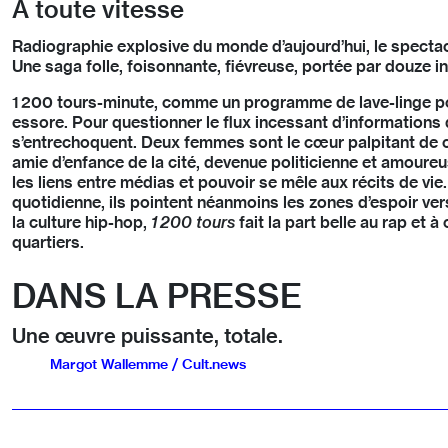
À toute vitesse
Radiographie explosive du monde d’aujourd’hui, le spectacle
Une saga folle, foisonnante, fiévreuse, portée par douze i
1 200 tours-minute, comme un programme de lave-linge pou
essore. Pour questionner le flux incessant d’informations 
s’entrechoquent. Deux femmes sont le cœur palpitant de cet
amie d’enfance de la cité, devenue politicienne et amoureuse
les liens entre médias et pouvoir se mêle aux récits de vi
quotidienne, ils pointent néanmoins les zones d’espoir ve
la culture hip-hop,
1 200 tours
fait la part belle au rap et 
quartiers.
DANS LA PRESSE
Une œuvre puissante, totale.
Margot Wallemme / Cult.news