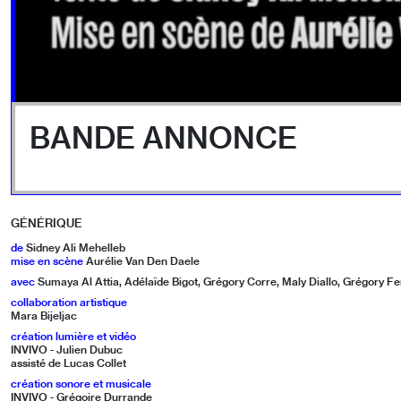
BANDE ANNONCE
GÉNÉRIQUE
de
Sidney Ali Mehelleb
mise en scène
Aurélie Van Den Daele
avec
Sumaya Al Attia, Adélaïde Bigot, Grégory Corre, Maly Diallo, Grégory Fer
collaboration artistique
Mara Bijeljac
création lumière et vidéo
INVIVO - Julien Dubuc
assisté de Lucas Collet
création sonore et musicale
INVIVO - Grégoire Durrande