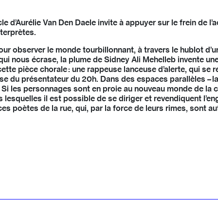
 d’Aurélie Van Den Daele invite à appuyer sur le frein de l’
nterprètes.
r observer le monde tourbillonnant, à travers le hublot d’u
qui nous écrase, la plume de Sidney Ali Mehelleb invente une
te pièce chorale : une rappeuse lanceuse d’alerte, qui se ret
 du présentateur du 20h. Dans des espaces parallèles – la sal
e. Si les personnages sont en proie au nouveau monde de la co
rs lesquelles il est possible de se diriger et revendiquent 
à ces poètes de la rue, qui, par la force de leurs rimes, sont