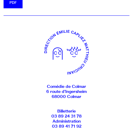
TÉLÉCHARGER LE FICHIER
PDF
Comédie de Colmar
6 route d’Ingersheim
68000 Colmar
Billetterie
03 89 24 31 78
Administration
03 89 41 71 92