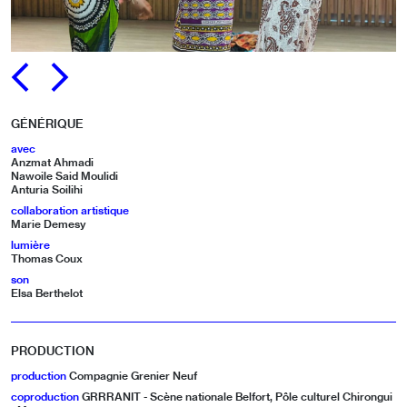
PRÉCÉDENT
SUIVANT
GÉNÉRIQUE
avec
Anzmat Ahmadi
Nawoile Said Moulidi
Anturia Soilihi
collaboration artistique
Marie Demesy
lumière
Thomas Coux
son
Elsa Berthelot
PRODUCTION
production
Compagnie Grenier Neuf
coproduction
GRRRANIT - Scène nationale Belfort, Pôle culturel Chirongui