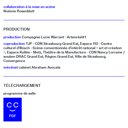
collaboration à la mise en scène
Noémie Rosenblatt
PRODUCTION
production
Compagnie Lucie Warrant - Artenréel#1
coproduction
TJP - CDN Strasbourg Grand Est, Espace 110 - Centre
culturel d’Illzach - Scène conventionnée d’intérêt national « art et création
», Espace Koltès – Metz, Théâtre de la Manufacture - CDN Nancy Lorraine /
soutien DRAC Grand Est, Région Grand Est, Ville de Strasbourg,
Convergence
mécénat
cabinet Abraham Avocats
TÉLÉCHARGEMENT
programme de salle
TÉLÉCHARGER LE FICHIER
PDF