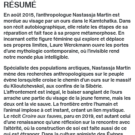
RÉSUMÉ
En août 2015, l’anthropologue Nastassja Martin est
mordue au visage par un ours dans le Kamtchatka. Dans
son récit autobiographique, elle relate les étapes de sa
réparation et fait face à sa propre métamorphose. En
incarnant cette figure féminine qui explore et déplace
ses propres limites, Laure Werckmann ouvre les portes
d’une mythologie contemporaine, où l’invisible rend
notre monde plus intelligible.
Spécialiste des populations arctiques, Nastassja Martin
mène des recherches anthropologiques sur le peuple
évène lorsqu’elle croise le chemin d’un ours sur le massif
du Klioutchevskoï, aux confins de la Sibérie.
L’affrontement est inégal, le baiser sanglant de l’ours
arrache une partie du visage de la jeune femme, mais les
deux ont la vie sauve. La frontière entre l’humain et
l’animal implose à cet instant, créant un lien mystique.
Le récit
Croire aux fauves
, paru en 2019, est autant celui
d’une renaissance qu’une réflexion sur la rencontre avec
l’altérité, où la construction de soi est faite aussi de ce
qui est étranger. Dans la culture animiste des Évènes,