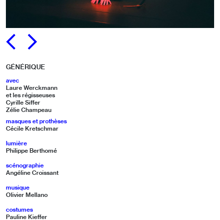
PRÉCÉDENT
SUIVANT
GÉNÉRIQUE
avec
Laure Werckmann
et les régisseuses
Cyrille Siffer
Zélie Champeau
masques et prothèses
Cécile Kretschmar
lumière
Philippe Berthomé
scénographie
Angéline Croissant
musique
Olivier Mellano
costumes
Pauline Kieffer