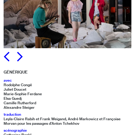
PRÉCÉDENT
SUIVANT
GÉNÉRIQUE
avec
Rodolphe Congé
Juliet Doucet
Marie-Sophie Ferdane
Elsa Guedj
Camille Rutherford
Alexandre Steiger
traduction
Leyla-Claire Rabih et Frank Weigand, André Markowicz et Françoise
Morvan pour les passages d’Anton Tchekhov
scénographie
Catherine Rankl