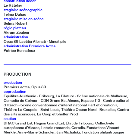
construction décor
Le Râtelier
stagiaire scénographie
Telma Duhau
stagiaire mise en scène
Selma Robert
régie plateau
Akram Zoubeir
administration
Opus 89 Laetitia Albinati - Minuit pile
administration Premiers Actes
Patrice Bonnafoux
PRODUCTION
production
Premiers actes, Opus 89
coproduction
Équilibre-Nuithonie - Fribourg, La Filature - Scène nationale de Mulhouse,
Comédie de Colmar - CDN Grand Est Alsace, Espace 110 - Centre culturel
d’Illzach - Scène conventionnée d’intérêt national « art et création »,
Théâtre La Coupole - Saint-Louis, Théâtre Océan Nord - Bruxelles, Centre
des arts scéniques, La Coop et Shelter Prod
soutien
DRAC Grand Est, Région Grand Est, État de Fribourg, Collectivité
européenne d'Alsace, Loterie romande, Corodis, Fondations Vincent
Merkle, Anne-Marie Schindler, Jan Michalski, Fondation philantropique