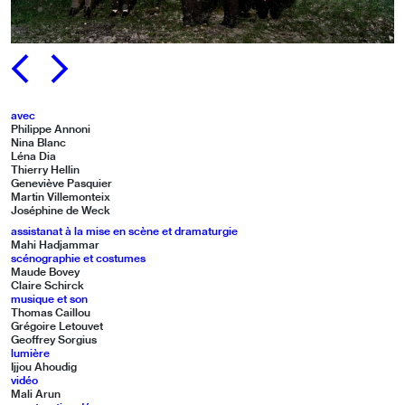
PRÉCÉDENT
SUIVANT
avec
Philippe Annoni
Nina Blanc
Léna Dia
Thierry Hellin
Geneviève Pasquier
Martin Villemonteix
Joséphine de Weck
assistanat à la mise en scène et dramaturgie
Mahi Hadjammar
scénographie et costumes
Maude Bovey
Claire Schirck
musique et son
Thomas Caillou
Grégoire Letouvet
Geoffrey Sorgius
lumière
Ijjou Ahoudig
vidéo
Mali Arun