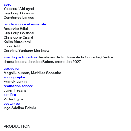
avec
Youssouf Abi-ayad
Guy-Loup Boisneau
Constance Larrieu
bande sonore et musicale
Amaryllis Billet
Guy-Loup Boisneau
Christophe Girard
Keiko Murakami
Joris Rühl
Carolina Santiago Martinez
avec la participation
des élèves de la classe de la Comédie, Centre
dramatique national de Reims, promotion 2027
traduction
Magali Jourdan, Mathilde Sobottke
scénographie
Franck Jamin
réalisation sonore
Julien Fezans
lumière
Victor Egéa
costumes
Inga Adeline-Eshuis
PRODUCTION