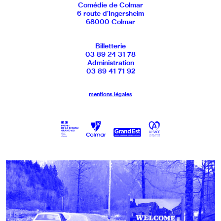
Comédie de Colmar
6 route d’Ingersheim
68000 Colmar
Billetterie
03 89 24 31 78
Administration
03 89 41 71 92
mentions légales