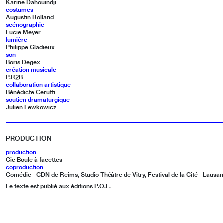
Karine Dahouindji
costumes
Augustin Rolland
scénographie
Lucie Meyer
lumière
Philippe Gladieux
son
Boris Degex
création musicale
P.R2B
collaboration artistique
Bénédicte Cerutti
soutien dramaturgique
Julien Lewkowicz
PRODUCTION
production
Cie Boule à facettes
coproduction
Comédie - CDN de Reims, Studio-Théâtre de Vitry, Festival de la Cité - Lausa
Le texte est publié aux éditions P.O.L.