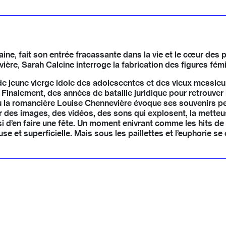
ine, fait son entrée fracassante dans la vie et le cœur des pe
ière, Sarah Calcine interroge la fabrication des figures fé
de jeune vierge idole des adolescentes et des vieux messieur
. Finalement, des années de bataille juridique pour retrouver
où la romancière Louise Chennevière évoque ses souvenirs pe
i par des images, des vidéos, des sons qui explosent, la mett
 d’en faire une fête. Un moment enivrant comme les hits de
et superficielle. Mais sous les paillettes et l’euphorie se c